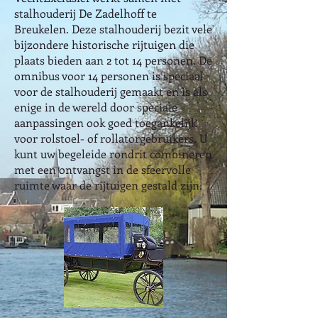
stalhouderij De Zadelhoff te
Breukelen. Deze stalhouderij bezit vele
bijzondere historische rijtuigen die
plaats bieden aan 2 tot 14 personen. De
omnibus voor 14 personen is speciaal
voor de stalhouderij gemaakt en is als
enige in de wereld door speciale
aanpassingen ook goed toegankelijk
voor rolstoel- of rollatorgebruikers. U
kunt uw begeleide rondrit combineren
met een ontvangst in de sfeervolle
ruimte waar de rijtuigen gestald zijn.