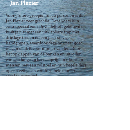
Jan Plezier
Voor grotere groepen tot 20 personen is de
Jan Plezier zeer geschikt. Deze koets is in
2010 speciaal voor De Zadelhoff gebouwd en
is uitgerust met een uitklapbare trap met
drie lage treden en een paar stevige
handgrepen, waardoor deze ook zeer goed
toegankelijk is voor minder validen. Door
het opklappen van de banken en uitrollen
van een lange en brede oprijplank, kunnen
mensen met een rolstoel en hun begeleiders
op een veilige en comfortabele manier
worden vervoerd.