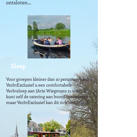
ontsloten…
Sloep
Voor groepen kleiner dan 10 personen biedt
VechtExclusief u een comfortabele
Vechtsloep aan (Arie Wiegmans 21 voet). U
kunt zelf de catering aan boord meenemen,
maar VechtExclusief kan dit ook verzorgen.