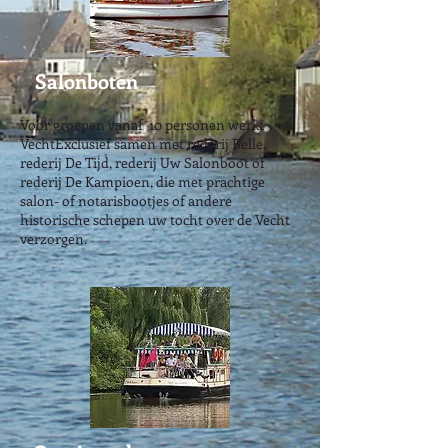
Salonboten
Voor groepen vanaf 10 personen werkt
VechtExclusief samen met
rederij Belle
,
rederij De Tijd, rederij Uw Salonboot of
rederij De Kampioen
,
die met prachtige
salon- of notarisbootjes of andere
historische schepen uw tocht over de Vecht
verzorgen.