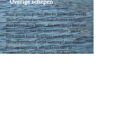
Overige schepen
Voor groepen groter dan 20 personen werkt
VechtExclusief samen met diverse rederijen
met bijzondere boten, die een lange historie
combineren met modern comfort. Welke
boot u ook kiest, drankjes en hapjes kunnen
vanzelfsprekend altijd verzorgd worden.
Prijs op aanvraag, afhankelijk van de
opstapplaats van uw keuze, de duur van uw
tocht en de gewenste catering.
​Opa de Ruyter
Rederij Belle
Rederij De Tijd
Rederij Stichtse Vecht
Rederij Loosdrecht