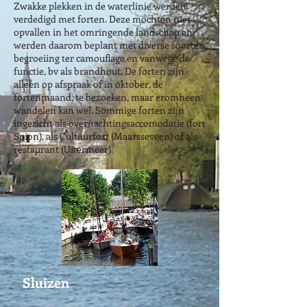
Zwakke plekken in de waterlinie werden
verdedigd met forten. Deze mochten niet
opvallen in het omringende landschap en
werden daarom beplant met diverse soorten
begroeiing ter camouflage en vanwege de
functie, bv als brandhout. De forten zijn
alleen op afspraak of in oktober, de
fortenmaand, te bezoeken, maar eromheen
wandelen kan wel. Sommige forten zijn
ingericht als overnachtingsaccomodatie (fort
Spion), als Cultuurfort (Maarsseveen) of als
restaurant (Uitermeer).
Sluizen