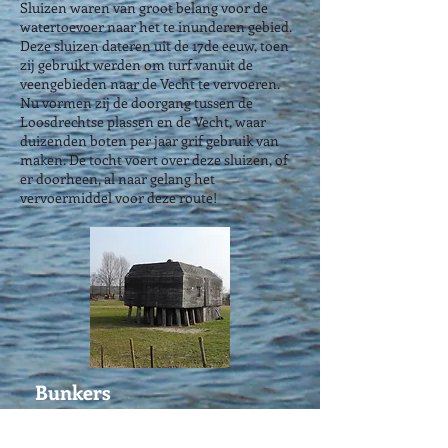
Sluizen waren van groot belang voor de
watertoevoer naar het te inunderen gebied.
Deze sluizen dateren uit de 17de eeuw, toen
zij gebruikt werden om turf vanuit de
veengebieden naar de Vecht te vervoeren.
Nu vormen zij de doorgang tussen de
Loosdrechtse plassen en de Vecht, waar
duizenden boten per jaar grif gebruik van
maken. De tocht voert over deze sluizen, of
er doorheen, al naar gelang het
vervoermiddel voor deze route!
Bunkers
De Vecht vormde als het ware de